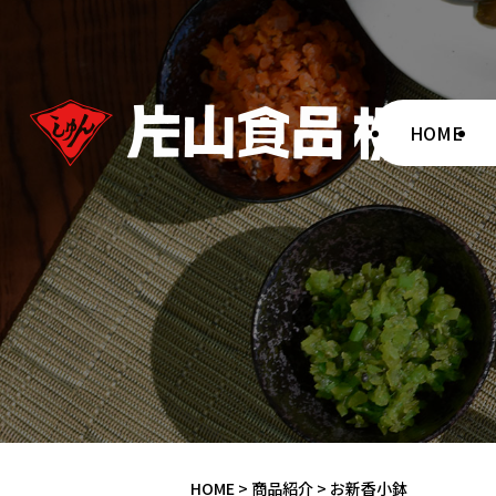
HOME
HOME
>
商品紹介
>
お新香小鉢