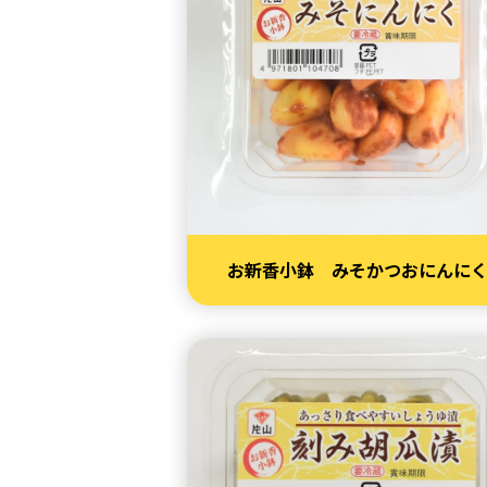
お新香小鉢 みそかつおにんに