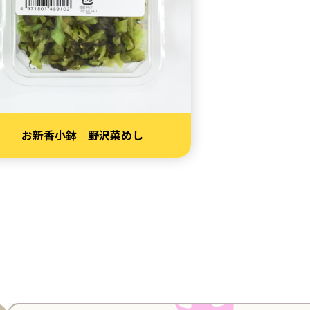
お新香小鉢 野沢菜めし