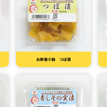
く
お新香小鉢 つぼ漬