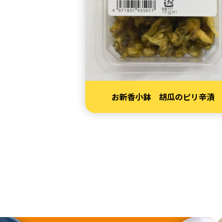
お新香小鉢 胡瓜のピリ辛漬