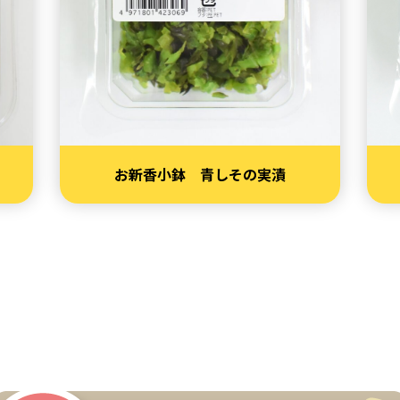
お新香小鉢 青しその実漬