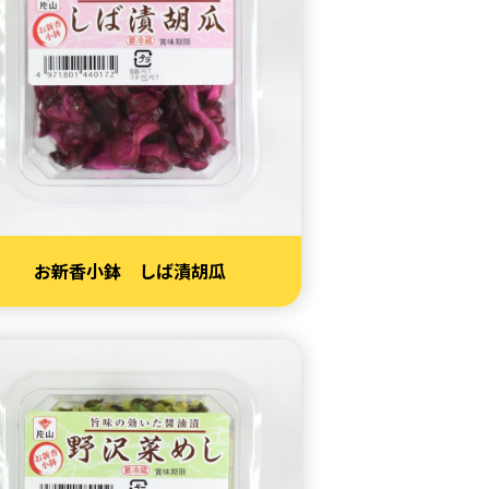
お新香小鉢 しば漬胡瓜