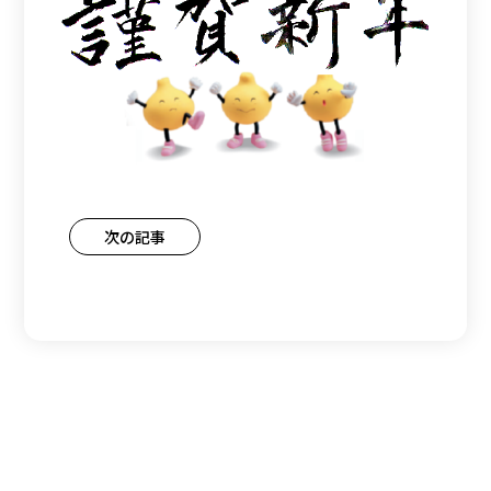
投
次の記事
稿
ナ
ビ
ゲ
ー
シ
ョ
ン