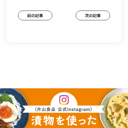
投
前の記事
次の記事
稿
ナ
ビ
ゲ
ー
シ
ョ
ン